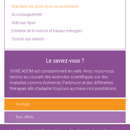
Aide dans les actes de la vie quotidienne
Accompagnement
Aide aux repas
Entretien de la maison et travaux ménagers
Soutien aux aidants
Le saviez-vous ?
VIVRE ADOM est constamment en veille. Ainsi, nous nous
tenons au courant des avancées scientifiques sur des
maladies comme Alzheimer, Parkinson et des différentes
thérapies afin d’adapter toujours au mieux nos prestations.
Postuler
Nos offres